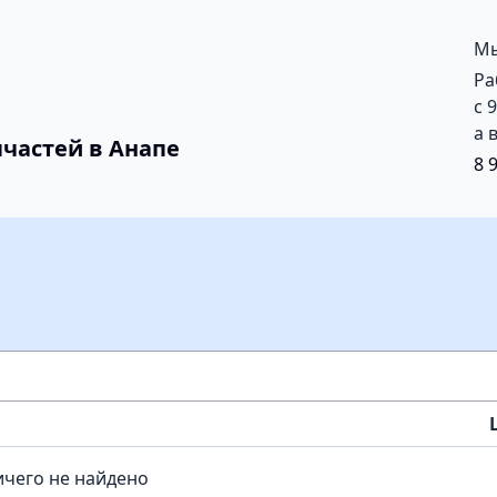
Мы
Ра
с 
а 
частей в Анапе
8 
чего не найдено